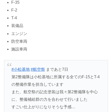
F-35
F-2
T-4
装備品
エンジン
防空車両
施設車両
#小松基地
#航空祭
まであと7日
第2整備隊は小松基地に所属する全てのF-15とT-4
の整備作業を担当しています
また、航空祭の記念塗装は我々第2整備隊を中心
に、整備補給群の力を合わせて行いました
すごい仕上がりになりそうな予感…