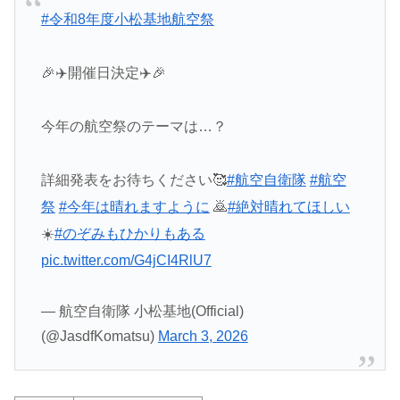
#令和8年度小松基地航空祭
🎉✈️開催日決定✈️🎉
今年の航空祭のテーマは…？
詳細発表をお待ちください🥰
#航空自衛隊
#航空
祭
#今年は晴れますように
🙇
#絶対晴れてほしい
☀️
#のぞみもひかりもある
pic.twitter.com/G4jCI4RlU7
— 航空自衛隊 小松基地(Official)
(@JasdfKomatsu)
March 3, 2026