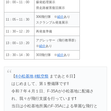
10：00～11：00
爆発処理展示
滑走路被害復旧展示
306飛行隊
※
紹介
あり
11：05～11：30
スクランブル発進展示
11：30～12：20
再発進準備
アグレッサー（飛行教導群）
13：00～13：20
※
紹介
あり
13：30～14：30
303飛行隊 ※
紹介
あり
【
#小松基地
#航空祭
まであと６日】
はじめまして、第１整備隊です‼️
令和７年４月１日、F-35Aが小松基地に配備さ
れ、我々が飛行支援を行っています❗️
当日は小松基地所属のF-35Aによる華麗な飛行と