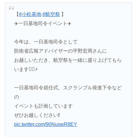
【
#小松基地
#航空祭
】
✈️一日基地司令イベント✈️
今年は、一日基地司令として
防衛省広報アドバイザーの平野宏周さんに
お越しいただき、航空祭を一緒に盛り上げてもら
います❤️‍🔥⚡️
一日基地司令就任式、スクランブル発進下令など
の
イベントも計画しています
ぜひお越しください❗️
pic.twitter.com/90NuswR8EY