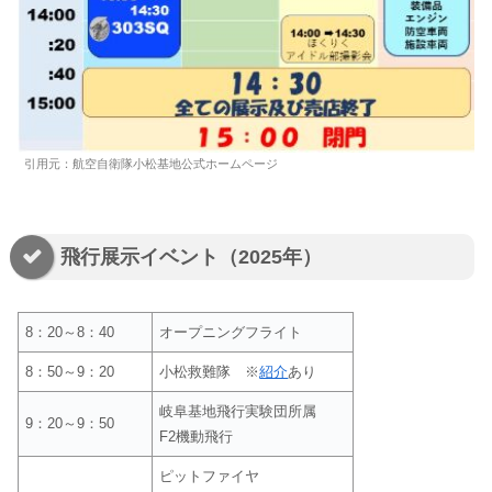
引用元：航空自衛隊小松基地公式ホームページ
飛行展示イベント（2025年）
8：20～8：40
オープニングフライト
8：50～9：20
小松救難隊 ※
紹介
あり
岐阜基地飛行実験団所属
9：20～9：50
F2機動飛行
ピットファイヤ