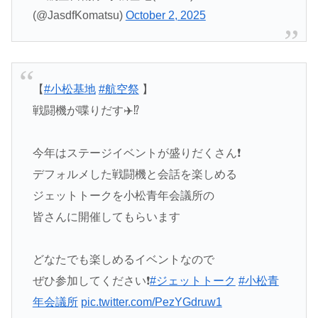
(@JasdfKomatsu)
October 2, 2025
【
#小松基地
#航空祭
】
戦闘機が喋りだす✈️⁉️
今年はステージイベントが盛りだくさん❗️
デフォルメした戦闘機と会話を楽しめる
ジェットトークを小松青年会議所の
皆さんに開催してもらいます
どなたでも楽しめるイベントなので
ぜひ参加してください❗️
#ジェットトーク
#小松青
年会議所
pic.twitter.com/PezYGdruw1