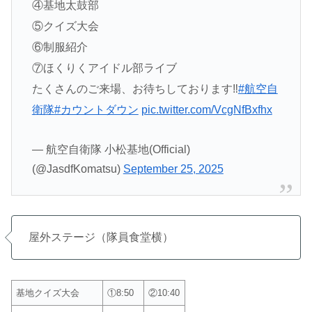
④基地太鼓部
⑤クイズ大会
⑥制服紹介
⑦ほくりくアイドル部ライブ
たくさんのご来場、お待ちしております‼️
#航空自
衛隊
#カウントダウン
pic.twitter.com/VcgNfBxfhx
— 航空自衛隊 小松基地(Official)
(@JasdfKomatsu)
September 25, 2025
屋外ステージ（隊員食堂横）
基地クイズ大会
①8:50
②10:40