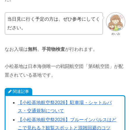
当日見に行く予定の方は、ぜひ参考にしてく
ださい。
めいみ
なお入場は
無料
。
手荷物検査
が行われます。
小松基地は日本海側唯一の戦闘航空団「第6航空団」が配
置されている基地です。
関連記事
【小松基地航空祭2026】駐車場・シャトルバ
ス・交通規制について
【小松基地航空祭2026】ブルーインパルスはど
こで見れる？観覧スポットと混雑回避のコツ