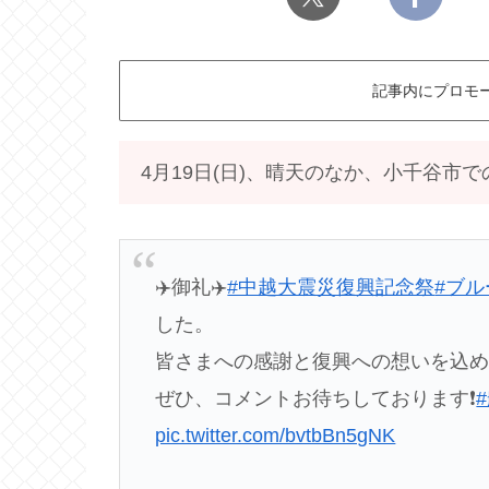
記事内にプロモ
4月19日(日)、晴天のなか、小千谷
✈️御礼✈️
#中越大震災復興記念祭
#ブ
した。
皆さまへの感謝と復興への想いを込め
ぜひ、コメントお待ちしております❗️
pic.twitter.com/bvtbBn5gNK