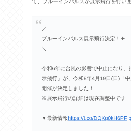
て、ブルーインパルスが展示飛行を行い
／
ブルーインパルス展示飛行決定！✈
＼
令和6年に台風の影響で中止になり、
示飛行」が、令和8年4月19日(日)
開催が決定しました！
※展示飛行の詳細は現在調整中です
▼最新情報
https://t.co/DQKg0kH6PF
p