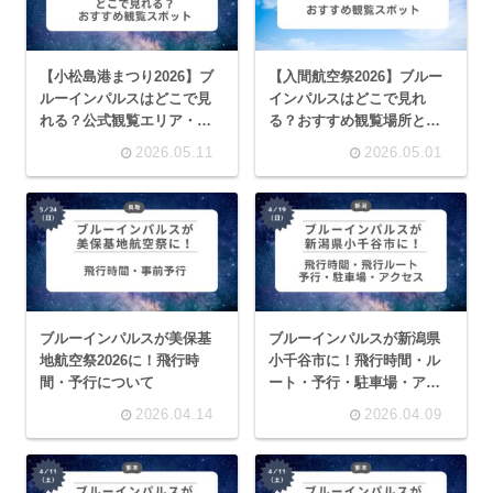
【小松島港まつり2026】ブ
【入間航空祭2026】ブルー
ルーインパルスはどこで見
インパルスはどこで見れ
れる？公式観覧エリア・穴
る？おすすめ観覧場所と混
場スポットまとめ
雑回避スポット
2026.05.11
2026.05.01
ブルーインパルスが美保基
ブルーインパルスが新潟県
地航空祭2026に！飛行時
小千谷市に！飛行時間・ル
間・予行について
ート・予行・駐車場・アク
セスまとめ【2026】
2026.04.14
2026.04.09