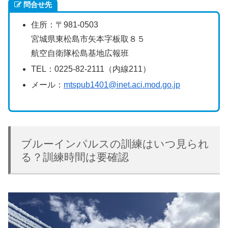
問合せ先
住所：〒981-0503
宮城県東松島市矢本字板取８５
航空自衛隊松島基地広報班
TEL：0225-82-2111（内線211）
メール：
mtspub1401@inet.aci.mod.go.jp
ブルーインパルスの訓練はいつ見られ
る？訓練時間は要確認