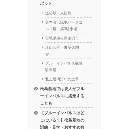
ポット
道の駅 東松島
矢本海浜緑地パークゴ
ルフ場 第3駐車場
宮城県東松島市浜市
滝山公園（展望休憩
舎）
ブルーインパルス観覧
駐車場
北上運河沿いの土手
松島基地では要人がブル
ーインパルスに搭乗する
ことも
【ブルーインパルスはど
こにいる？】松島基地の
訓練・見学・おすすめ観