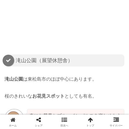
滝山公園（展望休憩舎）
滝山公園
は東松島市のほぼ中心にあります。
桜のきれいな
お花見スポット
としても有名。
春にお花見とブルーインパルスを楽しめたら
最高だね☆
ホーム
シェア
目次へ
トップ
サイドバー