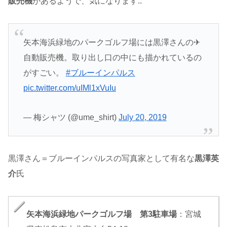
販売機
があるようで、気になります..
矢本海浜緑地のパークゴルフ場には黒澤さんの✈
自動販売機。取り出し口の中にも描かれているの
がすごい。
#ブルーインパルス
pic.twitter.com/uIMl1xVuIu
— 梅シャツ (@ume_shirt)
July 20, 2019
黒澤さん＝ブルーインパルスの写真家として有名な
黒澤英
介
氏
矢本海浜緑地パークゴルフ場 第3駐車場
：宮城