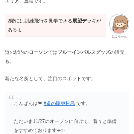
エリア
」直結です。
2階には訓練飛行を見学できる
展望デッキ
が
あるよ
にこちゃん
道の駅内の
ローソン
では
ブルーインパルスグッズ
の販売
も。
新たな名所として、注目のスポットです。
こんばんは🌟
#道の駅東松島
です。
ただいま11/27のオープンに向けて、着々と準備
をすすめております✈️✨