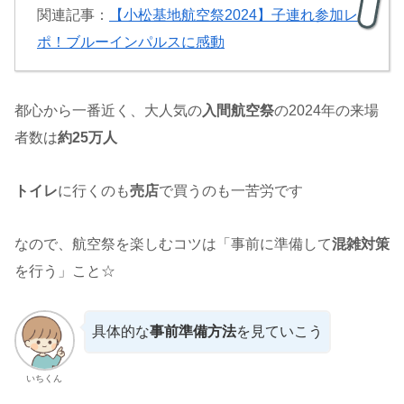
関連記事：
【小松基地航空祭2024】子連れ参加レ
ポ！ブルーインパルスに感動
都心から一番近く、大人気の
入間航空祭
の2024年の来場
者数は
約25万人
トイレ
に行くのも
売店
で買うのも一苦労です
なので、航空祭を楽しむコツは「事前に準備して
混雑対策
を行う」こと☆
具体的な
事前準備方法
を見ていこう
いちくん