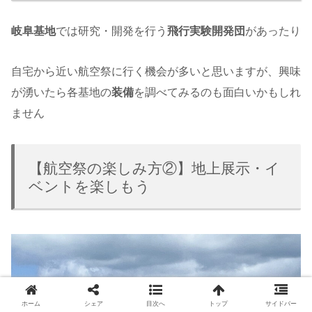
岐阜基地
では研究・開発を行う
飛行実験開発団
があったり
自宅から近い航空祭に行く機会が多いと思いますが、興味
が湧いたら各基地の
装備
を調べてみるのも面白いかもしれ
ません
【航空祭の楽しみ方②】地上展示・イ
ベントを楽しもう
ホーム
シェア
目次へ
トップ
サイドバー