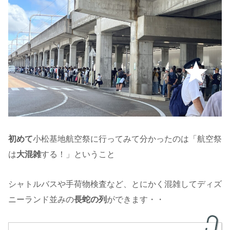
初めて
小松基地航空祭に行ってみて分かったのは「航空祭
は
大混雑
する！」ということ
シャトルバスや手荷物検査など、とにかく混雑してディズ
ニーランド並みの
長蛇の列
ができます・・