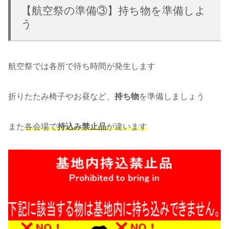
【航空祭の準備③】持ち物を準備しよ
う
航空祭では各所で待ち時間が発生します
折りたたみ椅子やお昼など、
持ち物
を準備しましょう
また
各会場で
持込み禁止品
が違います