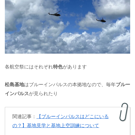
各航空祭にはそれぞれ
特色
があります
松島基地
はブルーインパルスの本拠地なので、毎年
ブルー
インパルス
が見られたり
関連記事：
【ブルーインパルスはどこにいる
の？】基地見学と基地上空訓練について